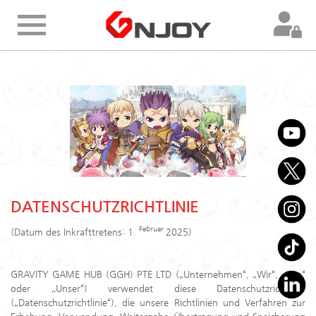
Home
Product
Information
Membership
Topup
DATENSCHUTZRICHTLINIE
Februar
(Datum des Inkrafttretens: 1.
2025)
FAQ
GRAVITY GAME HUB (GGH) PTE LTD („Unternehmen“, „Wir“, „Uns“
Customer
oder „Unser“) verwendet diese Datenschutzrichtlinie
(„Datenschutzrichtlinie“), die unsere Richtlinien und Verfahren zur
Support